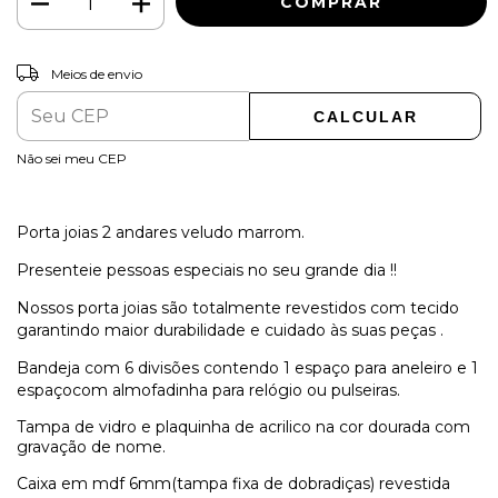
ALTERAR CEP
Entregas para o CEP:
Meios de envio
CALCULAR
Não sei meu CEP
Porta joias 2 andares veludo marrom.
Presenteie pessoas especiais no seu grande dia !!
Nossos porta joias são totalmente revestidos com tecido
garantindo maior durabilidade e cuidado às suas peças .
Bandeja com 6 divisões contendo 1 espaço para aneleiro e 1
espaçocom almofadinha para relógio ou pulseiras.
Tampa de vidro e plaquinha de acrilico na cor dourada com
gravação de nome.
Caixa em mdf 6mm(tampa fixa de dobradiças) revestida