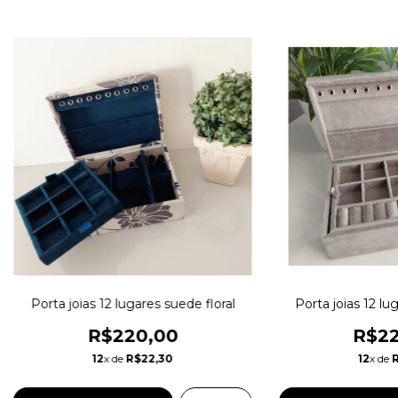
Porta joias 12 lugares suede floral
Porta joias 12 lu
R$220,00
R$22
12
x de
R$22,30
12
x de