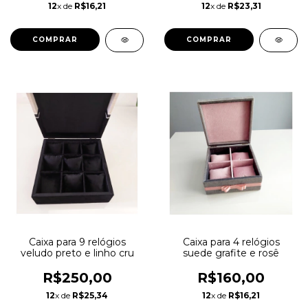
12
x de
R$16,21
12
x de
R$23,31
COMPRAR
COMPRAR
Caixa para 9 relógios
Caixa para 4 relógios
veludo preto e linho cru
suede grafite e rosê
R$250,00
R$160,00
12
x de
R$25,34
12
x de
R$16,21