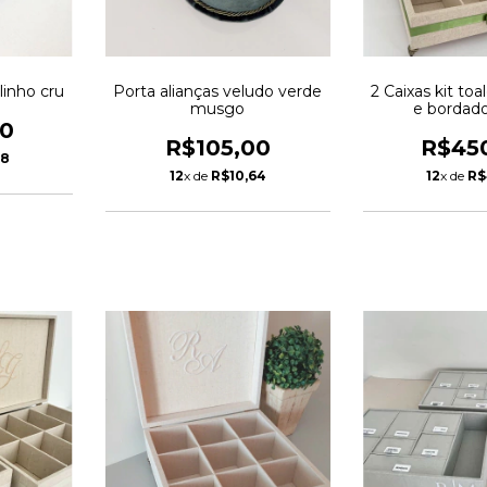
 linho cru
Porta alianças veludo verde
2 Caixas kit toa
musgo
e bordad
00
R$105,00
R$45
48
12
x de
R$10,64
12
x de
R$