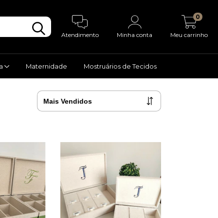
0
Atendimento
Minha conta
Meu carrinho
va
Maternidade
Mostruários de Tecidos