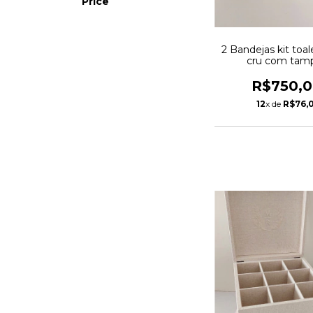
Price
2 Bandejas kit toal
cru com tam
R$750,
12
x de
R$76,0