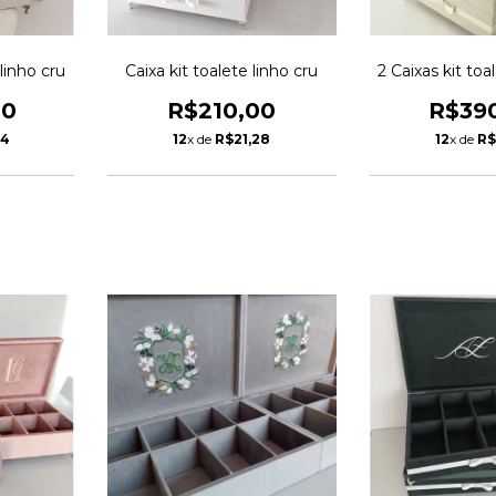
 linho cru
Caixa kit toalete linho cru
2 Caixas kit toa
00
R$210,00
R$39
54
12
x de
R$21,28
12
x de
R$