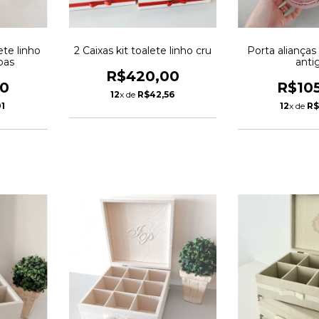
ete linho
2 Caixas kit toalete linho cru
Porta alianças
pas
anti
R$420,00
00
R$10
12
x de
R$42,56
1
12
x de
R$