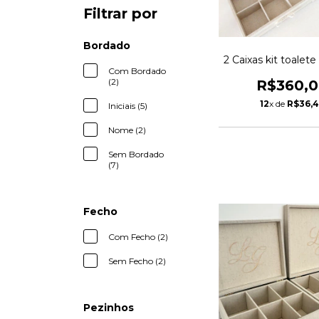
Filtrar por
Bordado
2 Caixas kit toalete
Com Bordado
(2)
R$360,
12
x de
R$36,
Iniciais (5)
Nome (2)
Sem Bordado
(7)
Fecho
Com Fecho (2)
Sem Fecho (2)
Pezinhos