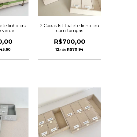
lete linho cru
2 Caixas kit toalete linho cru
o verde
com tampas
0,00
R$700,00
45,60
12
x de
R$70,94