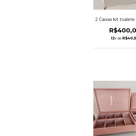
2 Caixas kit toalete
R$400,
12
x de
R$40,