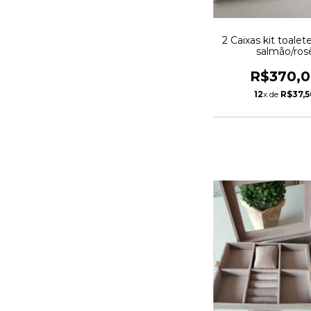
2 Caixas kit toalet
salmão/ros
R$370,
12
x de
R$37,5