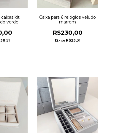
caixas kit
Caixa para 6 relógios veludo
udo verde
marrom
0,00
R$230,00
38,51
12
x de
R$23,31