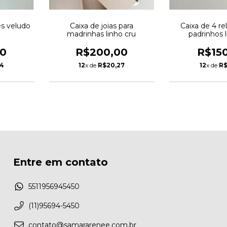
es veludo
Caixa de joias para
Caixa de 4 re
madrinhas linho cru
padrinhos 
00
R$200,00
R$15
34
12
x de
R$20,27
12
x de
R$
Entre em contato
5511956945450
(11)95694-5450
contato@samararenee.com.br