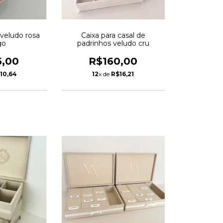
 veludo rosa
Caixa para casal de
go
padrinhos veludo cru
5,00
R$160,00
10,64
12
x de
R$16,21