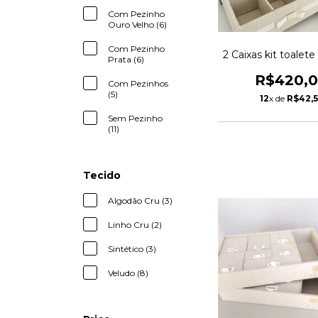
Com Pezinho
Ouro Velho (6)
Com Pezinho
2 Caixas kit toalete
Prata (6)
R$420,
Com Pezinhos
(5)
12
x de
R$42,
Sem Pezinho
(11)
Tecido
Algodão Cru (3)
Linho Cru (2)
Sintético (3)
Veludo (8)