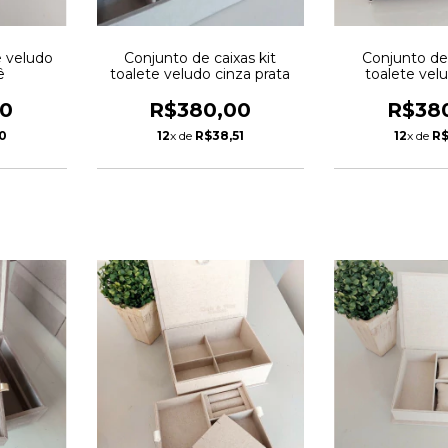
e veludo
Conjunto de caixas kit
Conjunto de 
ê
toalete veludo cinza prata
toalete vel
00
R$380,00
R$38
0
12
x de
R$38,51
12
x de
R$