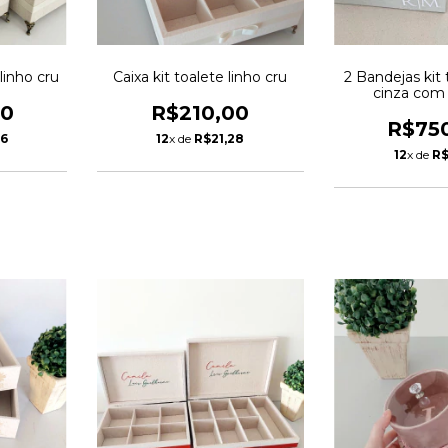
 linho cru
Caixa kit toalete linho cru
2 Bandejas kit 
cinza com
00
R$210,00
R$75
56
12
x de
R$21,28
12
x de
R$