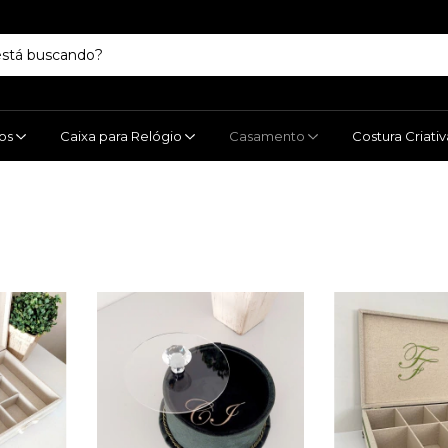
los
Caixa para Relógio
Casamento
Costura Criati