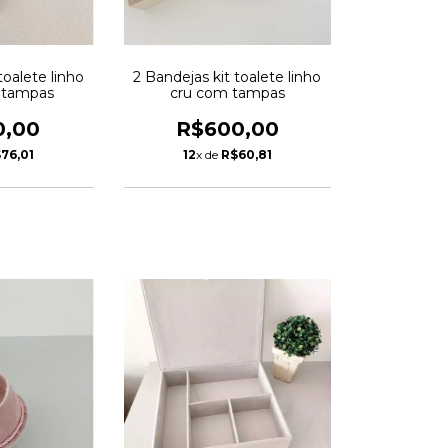
toalete linho
2 Bandejas kit toalete linho
 tampas
cru com tampas
0,00
R$600,00
76,01
12
x de
R$60,81