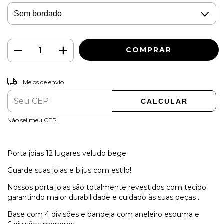
ALTERAR CEP
Entregas para o CEP:
Meios de envio
CALCULAR
Não sei meu CEP
Porta joias 12 lugares veludo bege.
Guarde suas joias e bijus com estilo!
Nossos porta joias são totalmente revestidos com tecido
garantindo maior durabilidade e cuidado às suas peças .
Base com 4 divisões e bandeja com aneleiro espuma e