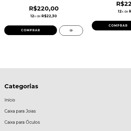
R$22
R$220,00
12
x de
12
x de
R$22,30
COMPRAR
Categorias
Início
Caixa para Joias
Caixa para Óculos