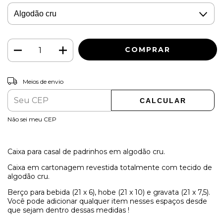
ALTERAR CEP
Entregas para o CEP:
Meios de envio
CALCULAR
Não sei meu CEP
Caixa para casal de padrinhos em algodão cru.
Caixa em cartonagem revestida totalmente com tecido de
algodão cru.
Berço para bebida (21 x 6), hobe (21 x 10) e gravata (21 x 7,5).
Você pode adicionar qualquer item nesses espaços desde
que sejam dentro dessas medidas !