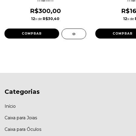
marfim
mar
R$300,00
R$16
12
x de
R$30,40
12
x de
COMPRAR
Categorias
Início
Caixa para Joias
Caixa para Óculos