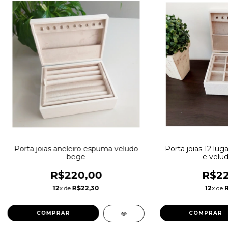
Porta joias aneleiro espuma veludo
Porta joias 12 lu
bege
e velu
R$220,00
R$22
12
x de
R$22,30
12
x de
COMPRAR