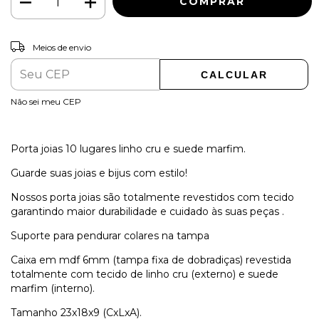
ALTERAR CEP
Entregas para o CEP:
Meios de envio
CALCULAR
Não sei meu CEP
Porta joias 10 lugares linho cru e suede marfim.
Guarde suas joias e bijus com estilo!
Nossos porta joias são totalmente revestidos com tecido
garantindo maior durabilidade e cuidado às suas peças .
Suporte para pendurar colares na tampa
Caixa em mdf 6mm (tampa fixa de dobradiças) revestida
totalmente com tecido de linho cru (externo) e suede
marfim (interno).
Tamanho 23x18x9 (CxLxA).