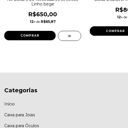
Linho bege
R$8
R$650,00
12
x de
12
x de
R$65,87
COMPRAR
Categorias
Início
Caixa para Joias
Caixa para Óculos