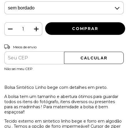
ALTERAR CEP
Entregas para o CEP:
Meios de envio
CALCULAR
Não sei meu CEP
Bolsa Sintético Linho bege com detalhes em preto.
A bolsa tem um tamanho e abertura ótimos para guardar
todos os itens do fotógrafo, itens diversos ou presentes
para as madrinhas ! Para maternidade a bolsa é bem
espaçosa!!
Tecido externo em sintetico linho bege e forro em algodão
cru . Temos a opção de forro impermeável! Cursor de ziper